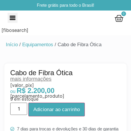
Frete grátis para todo o Brasil!
0
[fibosearch]
Início
/
Equipamentos
/ Cabo de Fibra Ótica
Cabo de Fibra Ótica
mais informações
[valor_pix]
R$
2.200,00
[parcelamento_produto]
9 em estoque
Adicionar ao carrinho
7 dias para trocas e devoluções e 30 dias de garantia